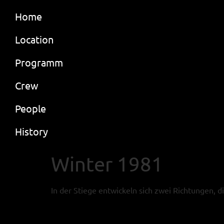
Home
Location
Programm
Crew
People
History
Winter 1981
In der Stiege entwickeln sich zwei Richtungen, 