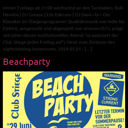
immer Freitags ab 21:00 wechselnd an den Turntables: Rob
Hendrix | DJ Grease | Eds Edersen | DJ DanG<br> Der
Klassiker im Stiegenprogramm! Qualitätsmusik von Indie bis
Elektro, ausgesucht und abgespielt von unseren DJ’s, prägt
seit jeher diesen institutionellen Abend. So avanciert der
Club Stiege jeden Freitag auf’s Neue zum Zentrum des
nightclubbing-Universums. 2024 05.01.: […]
Beachparty