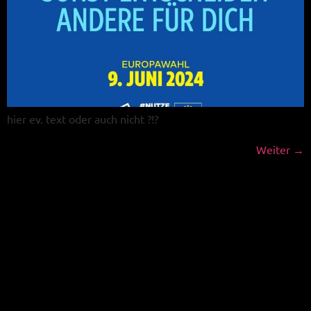
hier ev. text oder auch nicht ?!?
Weiter
→